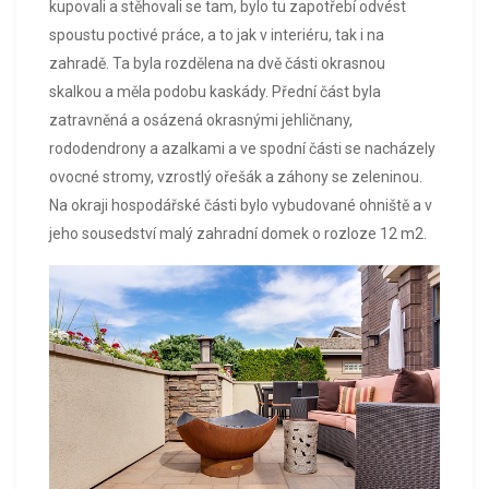
kupovali a stěhovali se tam, bylo tu zapotřebí odvést
spoustu poctivé práce, a to jak v interiéru, tak i na
zahradě. Ta byla rozdělena na dvě části okrasnou
skalkou a měla podobu kaskády. Přední část byla
zatravněná a osázená okrasnými jehličnany,
rododendrony a azalkami a ve spodní části se nacházely
ovocné stromy, vzrostlý ořešák a záhony se zeleninou.
Na okraji hospodářské části bylo vybudované ohniště a v
jeho sousedství malý zahradní domek o rozloze 12 m2.