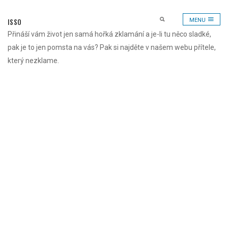
Skip
to
ISSO
MENU
content
Přináší vám život jen samá hořká zklamání a je-li tu něco sladké,
pak je to jen pomsta na vás? Pak si najděte v našem webu přítele,
který nezklame.