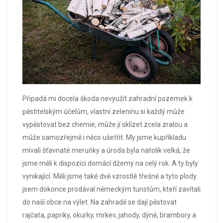
Připadá mi docela škoda nevyužít zahradní pozemek k
pěstitelským účelům, vlastní zeleninu si každý může
vypěstovat bez chemie, může jí sklízet zcela zralou a
může samozřejmě i něco ušetřit. My jsme kupříkladu
mívali šťavnaté meruňky a úroda byla natolik velká, že
jsme měli k dispozici domácí džemy na celý rok. A ty byly
vynikající. Měli jsme také dvě vzrostlé třešně a tyto plody
jsem dokonce prodával německým turistům, kteří zavítali
do naší obce na výlet. Na zahradě se dají pěstovat
rajčata, papriky, okurky, mrkev, jahody, dýně, brambory a