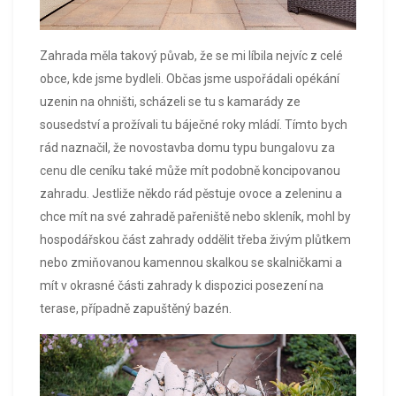
Zahrada měla takový půvab, že se mi líbila nejvíc z celé
obce, kde jsme bydleli. Občas jsme uspořádali opékání
uzenin na ohništi, scházeli se tu s kamarády ze
sousedství a prožívali tu báječné roky mládí. Tímto bych
rád naznačil, že novostavba domu typu
bungalovu za
cenu
dle ceníku také může mít podobně koncipovanou
zahradu. Jestliže někdo rád pěstuje ovoce a zeleninu a
chce mít na své zahradě pařeniště nebo skleník, mohl by
hospodářskou část zahrady oddělit třeba živým plůtkem
nebo zmiňovanou kamennou skalkou se skalničkami a
mít v okrasné části zahrady k dispozici posezení na
terase, případně zapuštěný bazén.