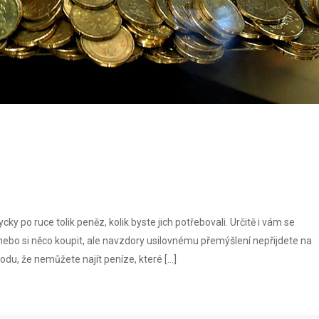
cky po ruce tolik peněz, kolik byste jich potřebovali. Určitě i vám se
nebo si něco koupit, ale navzdory usilovnému přemýšlení nepřijdete na
vodu, že nemůžete najít peníze, které […]