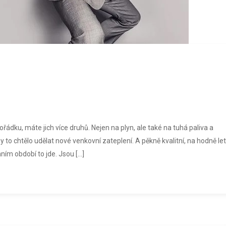
řádku, máte jich více druhů. Nejen na plyn, ale také na tuhá paliva a
by to chtělo udělat nové venkovní zateplení. A pěkně kvalitní, na hodně let
ním období to jde. Jsou […]