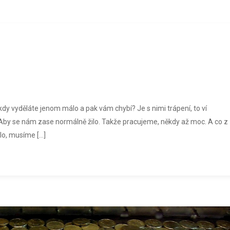
ěkdy vyděláte jenom málo a pak vám chybí? Je s nimi trápení, to ví
t. Aby se nám zase normálně žilo. Takže pracujeme, někdy až moc. A co z
o, musíme […]