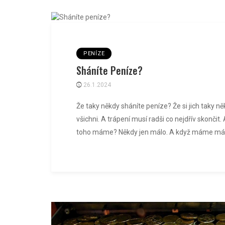
PENÍZE
Sháníte Peníze?
26.1.2024
Že taky někdy sháníte peníze? Že si jich taky n
všichni. A trápení musí radši co nejdřív skonči
toho máme? Někdy jen málo. A když máme mál