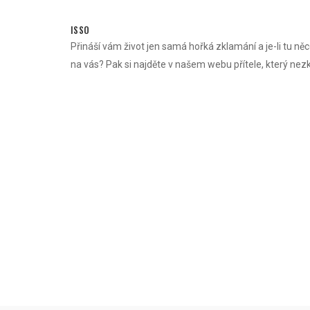
Skip
to
ISSO
content
Přináší vám život jen samá hořká zklamání a je-li tu něc
na vás? Pak si najděte v našem webu přítele, který nez