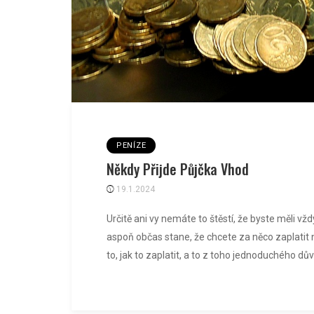
PENÍZE
Někdy Přijde Půjčka Vhod
19.1.2024
Určitě ani vy nemáte to štěstí, že byste měli vždy
aspoň občas stane, že chcete za něco zaplatit 
to, jak to zaplatit, a to z toho jednoduchého dů