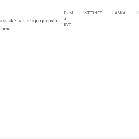
DŮM
INTERNET
LÁSKA
L
A
o sladké, pak je to jen pomsta
BYT
klame.