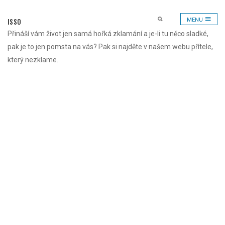
Skip
to
ISSO
MENU
content
Přináší vám život jen samá hořká zklamání a je-li tu něco sladké,
pak je to jen pomsta na vás? Pak si najděte v našem webu přítele,
který nezklame.