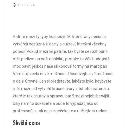
31.10.2024
Patříte mezi ty typy hospodyněk, které rády pečou a
vytvářejí nejrůznější dorty a cukroví, kterými všechny
potěší? Pokud mezi ně patříte, tak byste se rozhodně
měli podívat na naši nabídku, protože ta Vás bude jistě
moc bavit, jelikož naše
silikonové formy na marcipán
Vám dají zcela nové možnosti. Posouvejte své možnosti
o další úrovně. Jen si představte, jakéžto bylo, kdybyste
měli možnost vytvořit krásné tvary z tohoto materiálu,
který je tak chutný a opravdu patří mezi nejoblíbenější-.
Díky nám to dokážete a bude to vypadat jako od
profesionála, tak na nic nečekejte a udělejte si radost.
Skvělá cena