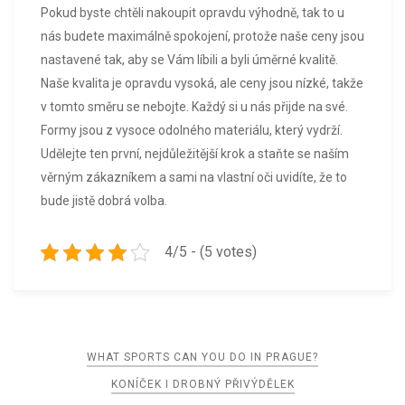
Pokud byste chtěli nakoupit opravdu výhodně, tak to u
nás budete maximálně spokojení, protože naše ceny jsou
nastavené tak, aby se Vám líbili a byli úměrné kvalitě.
Naše kvalita je opravdu vysoká, ale ceny jsou nízké, takže
v tomto směru se nebojte. Každý si u nás přijde na své.
Formy jsou z vysoce odolného materiálu, který vydrží.
Udělejte ten první, nejdůležitější krok a staňte se naším
věrným zákazníkem a sami na vlastní oči uvidíte, že to
bude jistě dobrá volba.
4/5 - (5 votes)
Navigace
WHAT SPORTS CAN YOU DO IN PRAGUE?
pro
KONÍČEK I DROBNÝ PŘIVÝDĚLEK