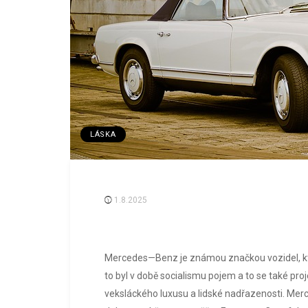
LÁSKA
1.8.2025
Mercedes—Benz je známou značkou vozidel, kter
to byl v době socialismu pojem a to se také pro
veksláckého luxusu a lidské nadřazenosti.
Merce