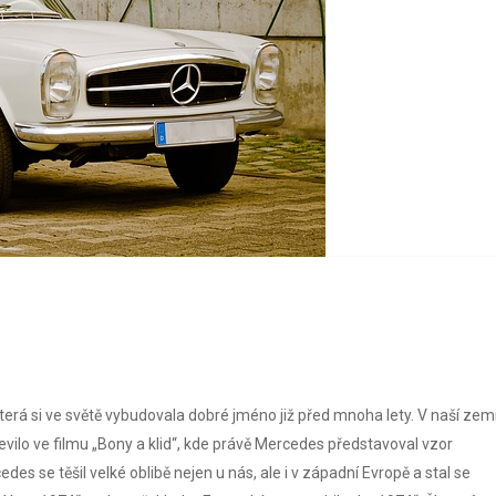
á si ve světě vybudovala dobré jméno již před mnoha lety. V naší zem
jevilo ve filmu „Bony a klid“, kde právě Mercedes představoval vzor
des se těšil velké oblibě nejen u nás, ale i v západní Evropě a stal se