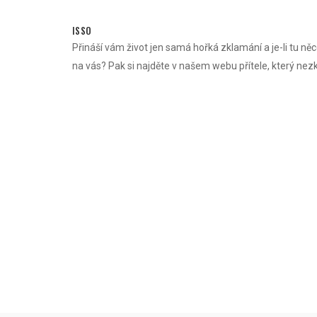
Skip
to
ISSO
content
Přináší vám život jen samá hořká zklamání a je-li tu něc
na vás? Pak si najděte v našem webu přítele, který nez