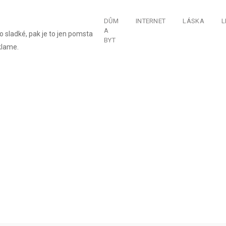
DŮM
INTERNET
LÁSKA
L
A
o sladké, pak je to jen pomsta
BYT
klame.