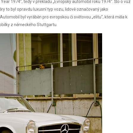
Year 1974“, tedy v překladu „Evropský automobil roku 1974“. Šlo o vůz
 to byl opravdu luxusní typ vozu, lidově označovaný jako
Automobil byl vyráběn pro evropskou či světovou „elitu“, která měla k
obilky z německého Stuttgartu.