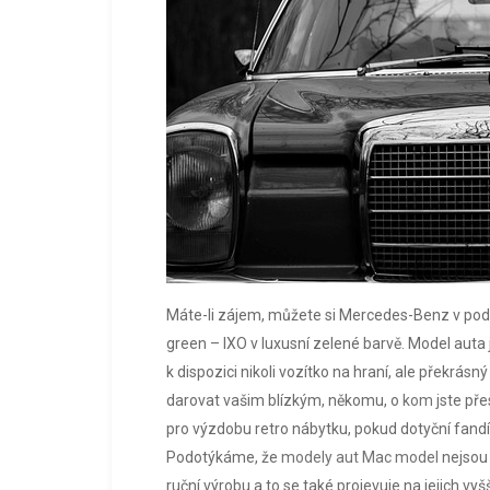
Máte-li zájem, můžete si Mercedes-Benz v pod
green – IXO v luxusní zelené barvě. Model auta
k dispozici nikoli vozítko na hraní, ale překrás
darovat vašim blízkým, někomu, o
kom
jste pře
pro výzdobu retro nábytku, pokud dotyční fandí r
Podotýkáme, že
modely aut Mac model
nejsou 
ruční výrobu a to se také projevuje na jejich vyš