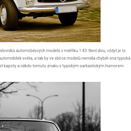
ovníků automobilových modelů v měřítku 1:43. Není divu, vždyť je to
utomobilek světa, a tak by ve sbírce modelů neměla chybět ona typická
 část kapoty a někdo tomuto znaku s typickým sarkastickým humorem