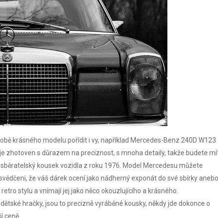
obě krásného modelu pořídit i vy, například Mercedes-Benz 240D W123
 je zhotoven s důrazem na preciznost, s mnoha detaily, takže budete mí
ný sběratelský kousek vozidla z roku 1976.
Model Mercedesu můžete
svědčeni, že váš dárek ocení jako nádherný exponát do své sbírky aneb
etro stylu a vnímají jej jako něco okouzlujícího a krásného.
dětské hračky, jsou to precizně vyráběné kousky, někdy jde dokonce o
ší ceně.