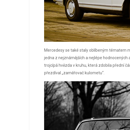
Mercedesy se také staly oblíbeným tématem mil
jedna z nejznámějších a nejlépe hodnocených a
trojcípá hvězda v kruhu, která zdobila přední
přezdíval „zaměřovač kulometu“.