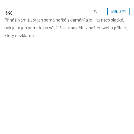
Skip
to
ISSO
MENU
content
Přináší vám život jen samá hořká zklamání a je-li tu něco sladké,
pak je to jen pomsta na vás? Pak si najděte v našem webu přítele,
který nezklame.