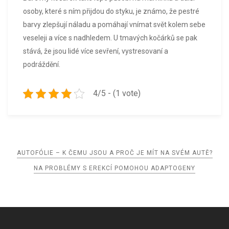
osoby, které s ním přijdou do styku, je známo, že pestré
barvy zlepšují náladu a pomáhají vnímat svět kolem sebe
veseleji a více s nadhledem. U tmavých kočárků se pak
stává, že jsou lidé více sevření, vystresovaní a
podráždění.
4/5 - (1 vote)
Navigace
AUTOFÓLIE – K ČEMU JSOU A PROČ JE MÍT NA SVÉM AUTĚ?
pro
NA PROBLÉMY S EREKCÍ POMOHOU ADAPTOGENY
příspěvek