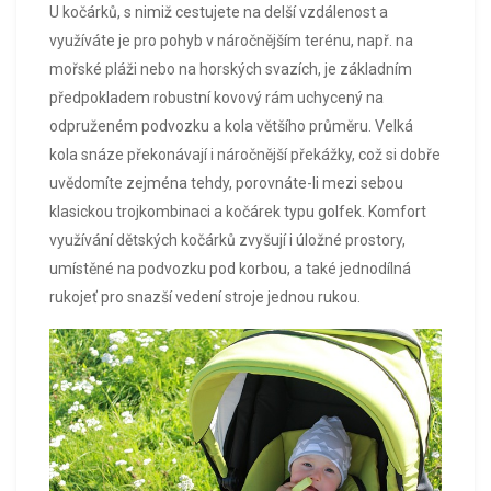
U kočárků, s nimiž cestujete na delší vzdálenost a
využíváte je pro pohyb v náročnějším terénu, např. na
mořské pláži nebo na horských svazích, je základním
předpokladem robustní kovový rám uchycený na
odpruženém podvozku a kola většího průměru. Velká
kola snáze překonávají i náročnější překážky, což si dobře
uvědomíte zejména tehdy, porovnáte-li mezi sebou
klasickou trojkombinaci a kočárek typu golfek. Komfort
využívání dětských kočárků zvyšují i úložné prostory,
umístěné na podvozku pod korbou, a také jednodílná
rukojeť pro snazší vedení stroje jednou rukou.