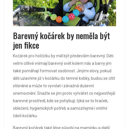
Barevný kočárek by neměla být
jen fikce
Kočárek pro holčičku
by měl být především barevný. Děti
velmi citlivě vnímají barevný svět kolem nás a barvy jim
také pomáhají formovat osobnost. Jinými slovy, pokud
děti uzavřete již v kočárku do temné kobky, budou se cítit
stísněně a může to vyvolat i závažná duševní
onemocnění. Snažte se jim proto vytvářet co nejpestřejší
barevné prostředí, kde se pohybují, týká se to hraček,
oblečení, hygienických potřeb a samozřejmě i vnitřní
části kočárku.
Barevný kočárek také lépe působí na maminku a další