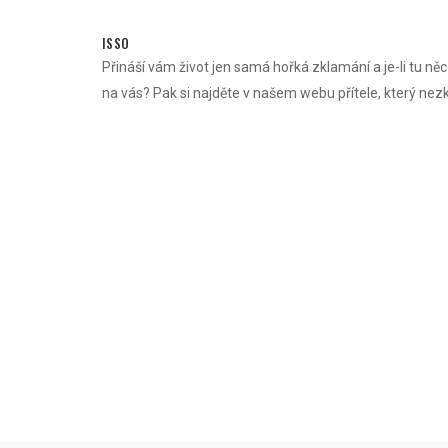
Skip
to
ISSO
content
Přináší vám život jen samá hořká zklamání a je-li tu něc
na vás? Pak si najděte v našem webu přítele, který nez