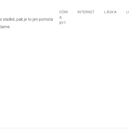
DŮM
INTERNET
LÁSKA
L
A
o sladké, pak je to jen pomsta
BYT
klame.