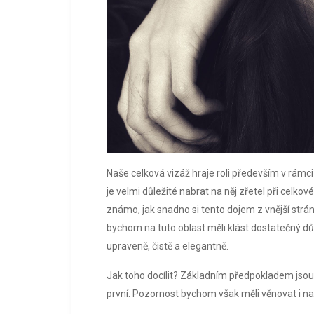
Naše celková vizáž hraje roli především v rámc
je velmi důležité nabrat na něj zřetel při cel
známo, jak snadno si tento dojem z vnější stránk
bychom na tuto oblast měli klást dostatečný důr
upraveně, čistě a elegantně.
Jak toho docílit? Základním předpokladem jsou s
první. Pozornost bychom však měli věnovat i n