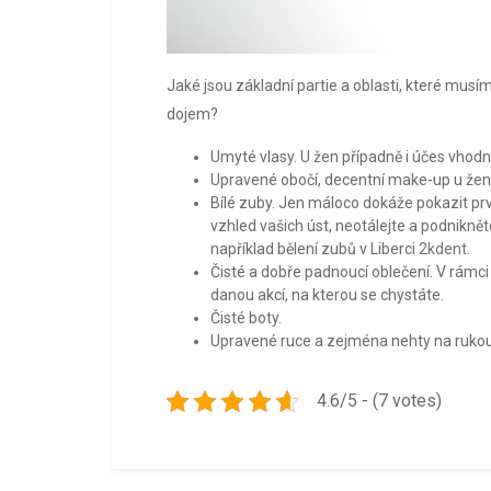
Jaké jsou základní partie a oblasti, které musí
dojem?
Umyté vlasy. U žen případně i účes vhodný
Upravené obočí, decentní make-up u žen
Bílé zuby. Jen máloco dokáže pokazit pr
vzhled vašich úst, neotálejte a podnikně
například bělení zubů v Liberci
2kdent
.
Čisté a dobře padnoucí oblečení. V rámci
danou akcí, na kterou se chystáte.
Čisté boty.
Upravené ruce a zejména nehty na rukou
4.6/5 - (7 votes)