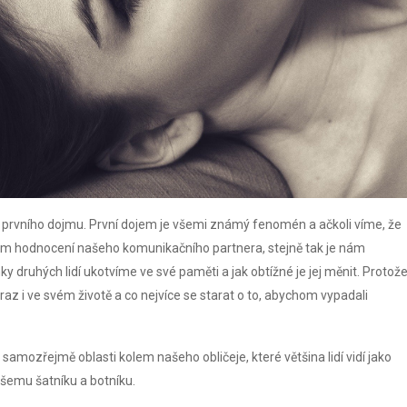
i prvního dojmu. První dojem je všemi známý fenomén a ačkoli víme, že
kovém hodnocení našeho komunikačního partnera, stejně tak je nám
y druhých lidí ukotvíme ve své paměti a jak obtížné je jej měnit. Protož
az i ve svém životě a co nejvíce se starat o to, abychom vypadali
amozřejmě oblasti kolem našeho obličeje, které většina lidí vidí jako
ašemu šatníku a botníku.