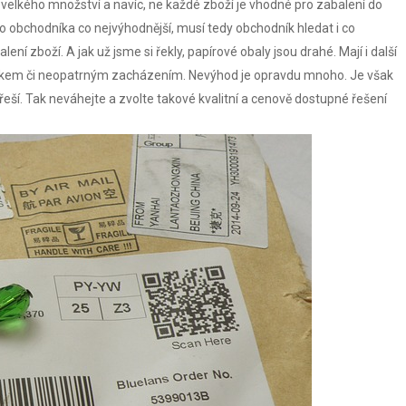
ě velkého množství a navíc, ne každé zboží je vhodné pro zabalení do
pro obchodníka co nejvýhodnější, musí tedy obchodník hledat i co
lení zboží. A jak už jsme si řekly, papírové obaly jsou drahé. Mají i další
vlhkem či neopatrným zacházením. Nevýhod je opravdu mnoho. Je však
řeší. Tak neváhejte a zvolte takové kvalitní a cenově dostupné řešení