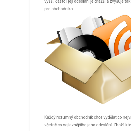
vyšší, často i její odeslání je dražší a zvyšuje
pro obchodníka.
Každý rozumný obchodník chce vydělat co nejvíc
včetně co nejlevnějšího jeho odeslání. Zboží, k