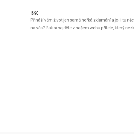
Skip
to
ISSO
content
Přináší vám život jen samá hořká zklamání a je-li tu něc
na vás? Pak si najděte v našem webu přítele, který nez