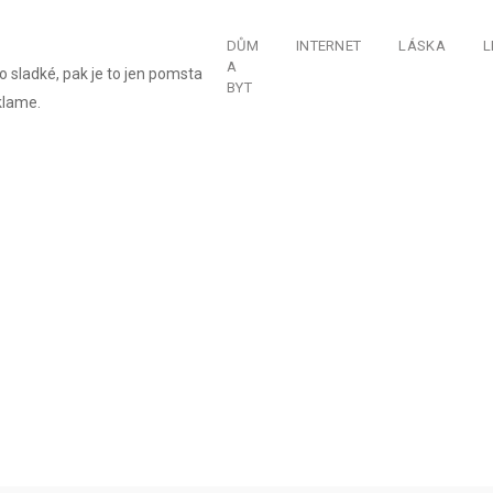
DŮM
INTERNET
LÁSKA
L
A
o sladké, pak je to jen pomsta
BYT
klame.