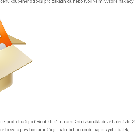
 tak cenu koupeného zboží pro zákazníka, nebo tvoří velmi vysoké náklady
e, proto touží po řešení, které mu umožní nízkonákladové balení zboží,
teré to svou povahou umožňuje, balí obchodníci do papírových obálek,